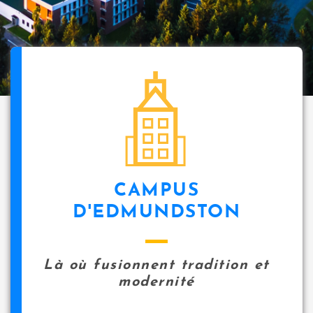
i
p
a
l
icon
CAMPUS
D'EDMUNDSTON
Là où fusionnent tradition et
modernité